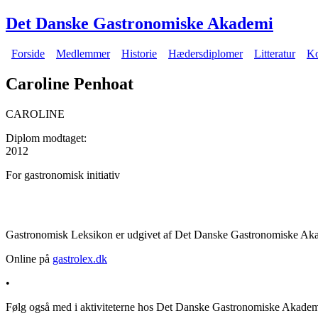
Gå til hovedindhold
Det Danske Gastronomiske Akademi
Forside
Medlemmer
Historie
Hædersdiplomer
Litteratur
Ko
Hovedmenu
Caroline Penhoat
CAROLINE
Diplom modtaget:
2012
For gastronomisk initiativ
Gastronomisk Leksikon er udgivet af Det Danske Gastronomiske Akad
Online på
gastrolex.dk
•
Følg også med i aktiviteterne hos Det Danske Gastronomiske Akade