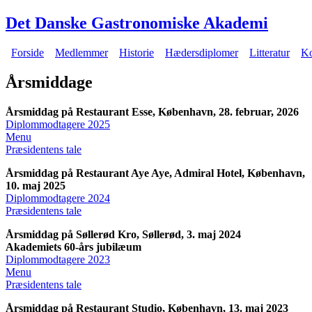
Gå til hovedindhold
Det Danske Gastronomiske Akademi
Forside
Medlemmer
Historie
Hædersdiplomer
Litteratur
Ko
Hovedmenu
Årsmiddage
Årsmiddag på Restaurant Esse, København, 28. februar, 2026
Diplommodtagere 2025
Menu
Præsidentens tale
Årsmiddag på Restaurant Aye Aye, Admiral Hotel, København,
10. maj 2025
Diplommodtagere 2024
Præsidentens tale
Årsmiddag på Søllerød Kro, Søllerød, 3. maj 2024
Akademiets 60-års jubilæum
Diplommodtagere 2023
Menu
Præsidentens tale
Årsmiddag på Restaurant Studio, København, 13. maj 2023