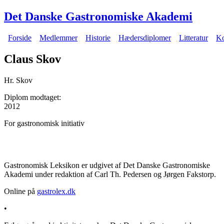
Gå til hovedindhold
Det Danske Gastronomiske Akademi
Forside
Medlemmer
Historie
Hædersdiplomer
Litteratur
Ko
Hovedmenu
Claus Skov
Hr. Skov
Diplom modtaget:
2012
For gastronomisk initiativ
Gastronomisk Leksikon er udgivet af Det Danske Gastronomiske
Akademi under redaktion af Carl Th. Pedersen og Jørgen Fakstorp.
Online på
gastrolex.dk
•