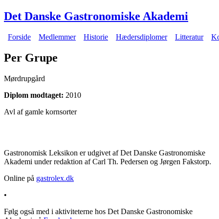
Gå til hovedindhold
Det Danske Gastronomiske Akademi
Forside
Medlemmer
Historie
Hædersdiplomer
Litteratur
Ko
Hovedmenu
Per Grupe
Mørdrupgård
Diplom modtaget:
2010
Avl af gamle kornsorter
Gastronomisk Leksikon er udgivet af Det Danske Gastronomiske
Akademi under redaktion af Carl Th. Pedersen og Jørgen Fakstorp.
Online på
gastrolex.dk
•
Følg også med i aktiviteterne hos Det Danske Gastronomiske