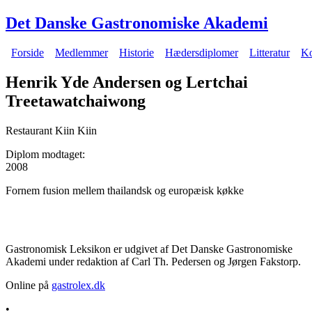
Gå til hovedindhold
Det Danske Gastronomiske Akademi
Forside
Medlemmer
Historie
Hædersdiplomer
Litteratur
Ko
Hovedmenu
Henrik Yde Andersen og Lertchai
Treetawatchaiwong
Restaurant Kiin Kiin
Diplom modtaget:
2008
Fornem fusion mellem thailandsk og europæisk køkke
Gastronomisk Leksikon er udgivet af Det Danske Gastronomiske
Akademi under redaktion af Carl Th. Pedersen og Jørgen Fakstorp.
Online på
gastrolex.dk
•