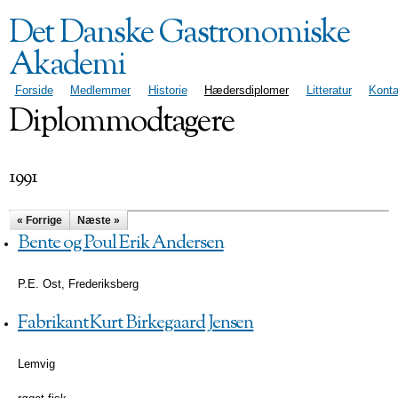
Gå til
Det Danske Gastronomiske
hovedindhold
Akademi
Hovedmenu
Forside
Medlemmer
Historie
Hædersdiplomer
Litteratur
Konta
Diplommodtagere
1991
« Forrige
Næste »
Bente og Poul Erik Andersen
P.E. Ost, Frederiksberg
Fabrikant Kurt Birkegaard Jensen
Lemvig