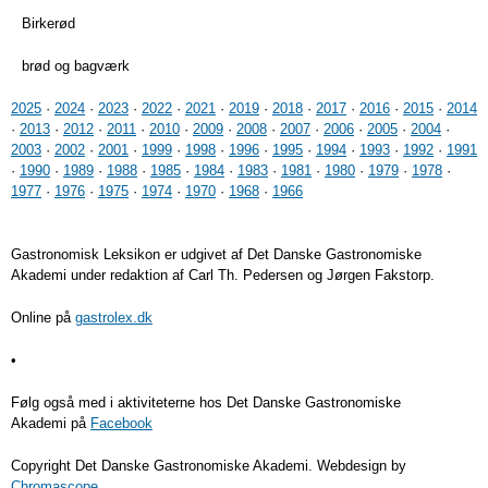
Birkerød
brød og bagværk
2025
·
2024
·
2023
·
2022
·
2021
·
2019
·
2018
·
2017
·
2016
·
2015
·
2014
·
2013
·
2012
·
2011
·
2010
·
2009
·
2008
·
2007
·
2006
·
2005
·
2004
·
2003
·
2002
·
2001
·
1999
·
1998
·
1996
·
1995
·
1994
·
1993
·
1992
·
1991
·
1990
·
1989
·
1988
·
1985
·
1984
·
1983
·
1981
·
1980
·
1979
·
1978
·
1977
·
1976
·
1975
·
1974
·
1970
·
1968
·
1966
Gastronomisk Leksikon er udgivet af Det Danske Gastronomiske
Akademi under redaktion af Carl Th. Pedersen og Jørgen Fakstorp.
Online på
gastrolex.dk
•
Følg også med i aktiviteterne hos Det Danske Gastronomiske
Akademi på
Facebook
Copyright Det Danske Gastronomiske Akademi. Webdesign by
Chromascope