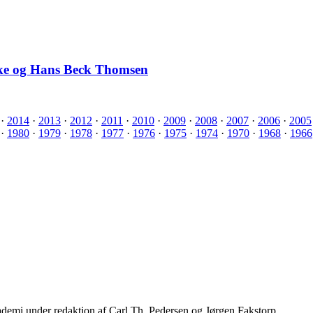
cke og Hans Beck Thomsen
·
2014
·
2013
·
2012
·
2011
·
2010
·
2009
·
2008
·
2007
·
2006
·
2005
·
1980
·
1979
·
1978
·
1977
·
1976
·
1975
·
1974
·
1970
·
1968
·
1966
emi under redaktion af Carl Th. Pedersen og Jørgen Fakstorp.