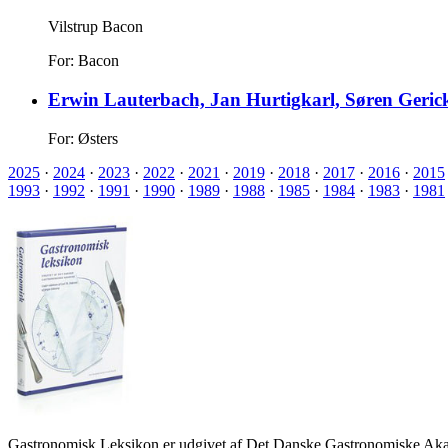
Vilstrup Bacon
For: Bacon
Erwin Lauterbach, Jan Hurtigkarl, Søren Geri
For: Østers
2025
·
2024
·
2023
·
2022
·
2021
·
2019
·
2018
·
2017
·
2016
·
2015
1993
·
1992
·
1991
·
1990
·
1989
·
1988
·
1985
·
1984
·
1983
·
1981
Gastronomisk Leksikon er udgivet af Det Danske Gastronomiske Akad