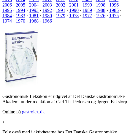
2006
·
2005
·
2004
·
2003
·
2002
·
2001
·
1999
·
1998
·
1996
·
1995
·
1994
·
1993
·
1992
·
1991
·
1990
·
1989
·
1988
·
1985
·
1984
·
1983
·
1981
·
1980
·
1979
·
1978
·
1977
·
1976
·
1975
·
1974
·
1970
·
1968
·
1966
Gastronomisk Leksikon er udgivet af Det Danske Gastronomiske
Akademi under redaktion af Carl Th. Pedersen og Jørgen Fakstorp.
Online på
gastrolex.dk
•
Følg også med i aktiviteterne hos Det Danske Gastronomiske