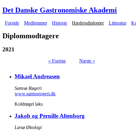
Gå til hovedindhold
Det Danske Gastronomiske Akademi
Forside
Medlemmer
Historie
Hædersdiplomer
Litteratur
Ko
Hovedmenu
Diplommodtagere
2021
« Forrige
Næste »
Mikael Andreasen
Samsø Røgeri
www.samsorogeri.dk
Koldrøget laks
Jakob og Pernille Altenborg
Læsø Økologi