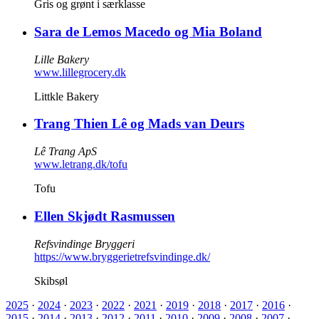
Gris og grønt i særklasse
Sara de Lemos Macedo og Mia Boland
Lille Bakery
www.lillegrocery.dk
Littkle Bakery
Trang Thien Lê og Mads van Deurs
Lê Trang ApS
www.letrang.dk/tofu
Tofu
Ellen Skjødt Rasmussen
Refsvindinge Bryggeri
https://www.bryggerietrefsvindinge.dk/
Skibsøl
2025
·
2024
·
2023
·
2022
·
2021
·
2019
·
2018
·
2017
·
2016
·
2015
·
2014
·
2013
·
2012
·
2011
·
2010
·
2009
·
2008
·
2007
·